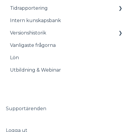
Tidrapportering
Avtal
Intern kunskapsbank
Administration
Stämplingsterminal även kallat Timeclock
Versionshistorik
Startsida
Vanligaste frågorna
Åtgärdslistan
Versionshistorik
Lön
Meddelanden
Utbildning & Webinar
Frånvaro
Ledighetsansökningar
Timeplango
Supportärenden
Logga ut