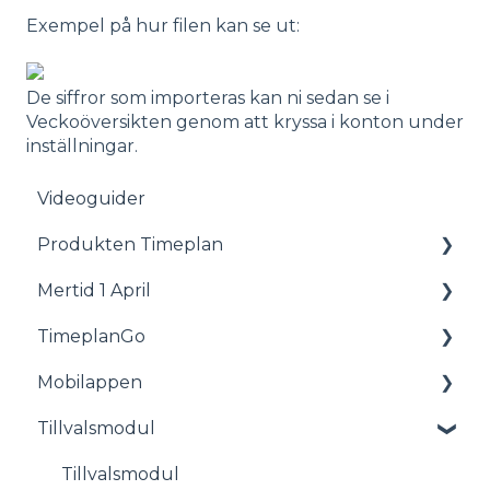
Exempel på hur filen kan se ut:​​​​​​​​​​​​​​
De siffror som importeras kan ni sedan se i
Veckoöversikten genom att kryssa i konton under
inställningar.
Videoguider
Produkten Timeplan
Mertid 1 April
Status
TimeplanGo
Planering
Allmänt
Mobilappen
Personal
Rapporter
Tillvalsmodul
Rapporter
För medarbetare
Lön
Komma igång med appen
Tillvalsmodul