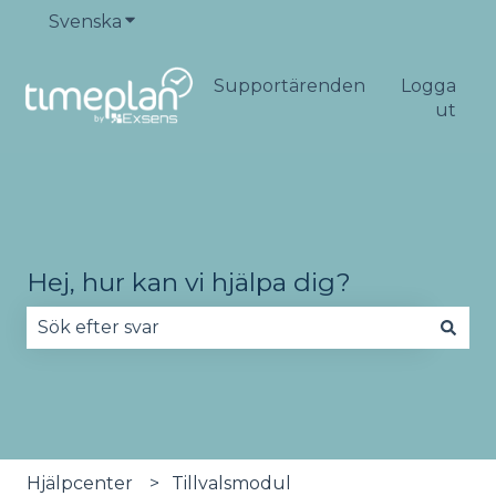
Svenska
Visa undermenyer för översättningar
Supportärenden
Logga
ut
Hej, hur kan vi hjälpa dig?
Det finns inga förslag eftersom sökfältet är tomt
Hjälpcenter
Tillvalsmodul