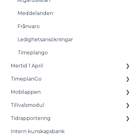
Åtgärdslistan
Meddelanden
Frånvaro
Ledighetsansökningar
Timeplango
Mertid 1 April
TimeplanGo
Allmänt
Mobilappen
Rapporter
Tillvalsmodul
För medarbetare
Tidrapportering
Komma igång med appen
Tillvalsmodul
Intern kunskapsbank
Stämplingsterminal även kallat Timeclock