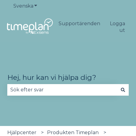
Svenska
Visa undermenyer för översättningar
Supportärenden
Logga
ut
Hej, hur kan vi hjälpa dig?
Det finns inga förslag eftersom sökfältet är tomt
Hjälpcenter
Produkten Timeplan