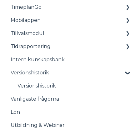
TimeplanGo
Planering
Allmänt
Mobilappen
Personal
Rapporter
Tillvalsmodul
Rapporter
För medarbetare
Tidrapportering
Lön
Komma igång med appen
Tillvalsmodul
Intern kunskapsbank
Avtal
Stämplingsterminal även kallat Timeclock
Versionshistorik
Administration
Startsida
Versionshistorik
Vanligaste frågorna
Åtgärdslistan
Lön
Meddelanden
Utbildning & Webinar
Frånvaro
Ledighetsansökningar