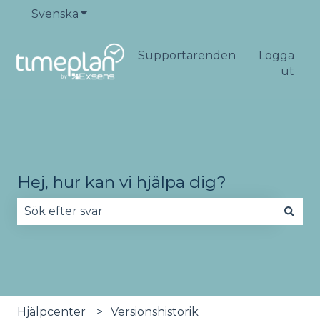
Svenska
Visa undermenyer för översättningar
Supportärenden
Logga
ut
Hej, hur kan vi hjälpa dig?
Det finns inga förslag eftersom sökfältet är tomt
Hjälpcenter
Versionshistorik