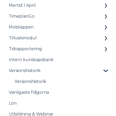
Mertid 1 April
Status
TimeplanGo
Planering
Allmänt
Mobilappen
Personal
Rapporter
Tillvalsmodul
Rapporter
För medarbetare
Tidrapportering
Lön
Komma igång med appen
Tillvalsmodul
Intern kunskapsbank
Avtal
Stämplingsterminal även kallat Timeclock
Versionshistorik
Administration
Startsida
Versionshistorik
Vanligaste frågorna
Åtgärdslistan
Lön
Meddelanden
Utbildning & Webinar
Frånvaro