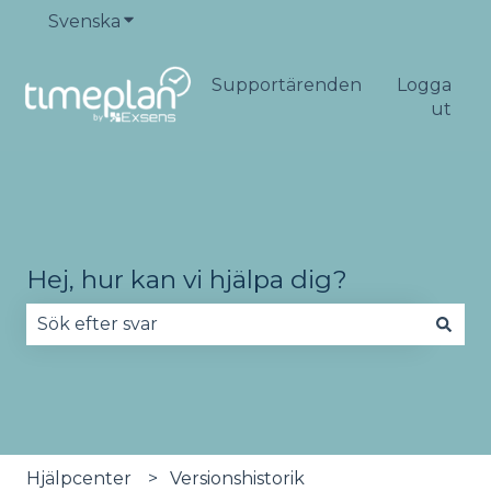
Svenska
Visa undermenyer för översättningar
Supportärenden
Logga
ut
Hej, hur kan vi hjälpa dig?
Det finns inga förslag eftersom sökfältet är tomt
Hjälpcenter
Versionshistorik