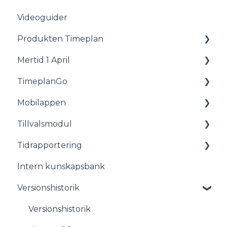
Videoguider
Produkten Timeplan
Mertid 1 April
Status
TimeplanGo
Planering
Allmänt
Mobilappen
Personal
Rapporter
Tillvalsmodul
Rapporter
För medarbetare
Tidrapportering
Lön
Komma igång med appen
Tillvalsmodul
Intern kunskapsbank
Avtal
Stämplingsterminal även kallat Timeclock
Versionshistorik
Administration
Startsida
Versionshistorik