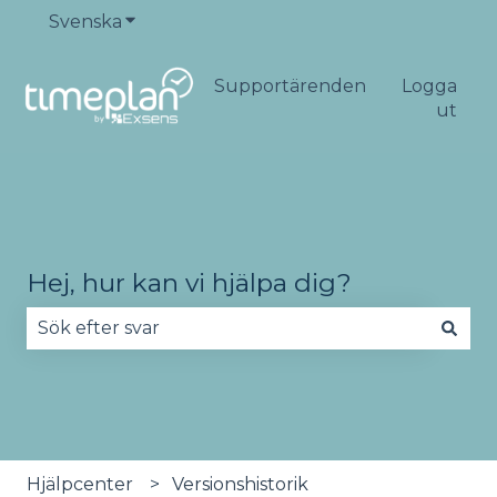
Svenska
Visa undermenyer för översättningar
Supportärenden
Logga
ut
Hej, hur kan vi hjälpa dig?
Det finns inga förslag eftersom sökfältet är tomt
Hjälpcenter
Versionshistorik