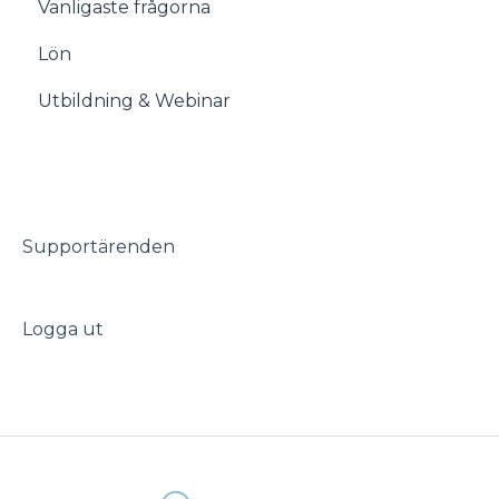
Vanligaste frågorna
Åtgärdslistan
Lön
Meddelanden
Utbildning & Webinar
Frånvaro
Ledighetsansökningar
Timeplango
Supportärenden
Logga ut