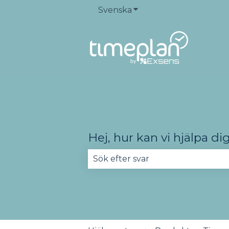
Svenska
Visa undermenyer för ö
Hej, hur kan vi hjälpa di
Det finns inga förslag eftersom 