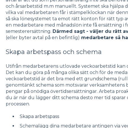
och årsarbetstid m.m manuellt. Systemet ska hjälpa d
vilka val medarbetaren får i stämpelklockan när denne 
så ska lönesystemet ta emot rätt konton för rätt typ 
en medarbetare med månadslön inte få ersättning i fo
semesterersättning.
Därmed sagt - väljer du rätt a
(eller byter avtal på en befintlig)
medarbetare så ha
Skapa arbetspass och schema
Utifrån medarbetarens utlovade veckoarbetstid kan d
Det kan du göra på många olika sätt och för de med
veckoarbetstid är det bra med ett
grundschema
(rul
genomtänkt schema som motsvarar verksamhetens beh
pengar på onödiga övertidsersättningar. Arbeta proak
du är när du lägger ditt schema desto mer tid spara
processen.
Skapa arbetspass
Schemalägg dina medarbetare antingen via
ve