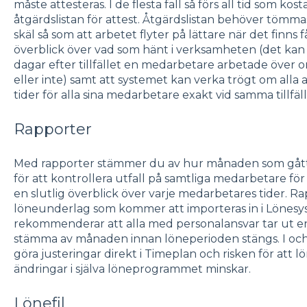
måste attesteras. I de flesta fall så förs all tid som kos
åtgärdslistan för attest. Åtgärdslistan behöver töm
skäl så som att arbetet flyter på lättare när det finns 
överblick över vad som hänt i verksamheten (det kan
dagar efter tillfället en medarbetare arbetade över
eller inte) samt att systemet kan verka trögt om alla 
tider för alla sina medarbetare exakt vid samma tillfäl
Rapporter
Med rapporter stämmer du av hur månaden som gått 
för att kontrollera utfall på samtliga medarbetare för
en slutlig överblick över varje medarbetares tider. 
löneunderlag som kommer att importeras in i Lönesyste
rekommenderar att alla med personalansvar tar ut 
stämma av månaden innan löneperioden stängs. I och
göra justeringar direkt i Timeplan och risken för att 
ändringar i själva löneprogrammet minskar.
Lönefil