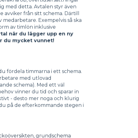
ig med detta. Avtalen styr även
avviker från sitt schema. Därtill
av medarbetare. Exempelvis så ska
rm av timlön inklusive
vtal när du lägger upp en ny
r du mycket vunnet!
u fördela timmarna i ett schema.
arbetare med utlovad
lande schema). Med ett väl
ov vinner du tid och sparar in
tivt - desto mer noga och klurig
r du på de efterkommande stegen i
ckoöversikten,
grundschema