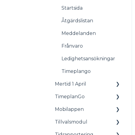
Startsida
Åtgärdslistan
Meddelanden
Frånvaro
Ledighetsansökningar
Timeplango
Mertid 1 April
TimeplanGo
Allmänt
Mobilappen
Rapporter
Tillvalsmodul
För medarbetare
Tidrapportering
Komma igång med
Tillvalsmodul