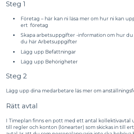
Steg 1
Företag – här kan ni läsa mer om hur ni kan upp
ert
företag
Skapa arbetsuppgifter -information om hur du 
du här
Arbetsuppgifter
Lägg upp
Befattningar
Lägg upp
Behörigheter
Steg 2
Lägg upp dina medarbetare
läs mer om anställningsf
Rätt avtal
I Timeplan finns en pott med ett antal
kollektivavtal
u
till regler och konton (lönearter) som skickas in till
avtal är att du som personalansvarig inte ska behöva 