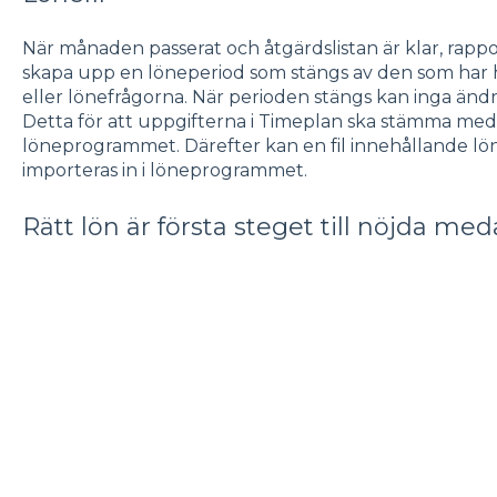
När månaden passerat och åtgärdslistan är klar, rapp
skapa upp en löneperiod som stängs av den som har
eller lönefrågorna. När perioden stängs kan inga ändri
Detta för att uppgifterna i Timeplan ska stämma med 
löneprogrammet. Därefter kan en
fil
innehållande lö
importeras in i löneprogrammet.
Rätt lön är första steget till nöjda me