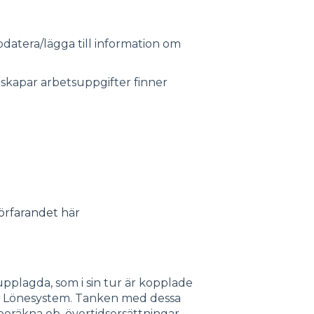
datera/lägga till information om
skapar arbetsuppgifter finner
örfarandet här
pplagda, som i sin tur är kopplade
 ert Lönesystem. Tanken med dessa
beräkna ob, övertidsersättningar