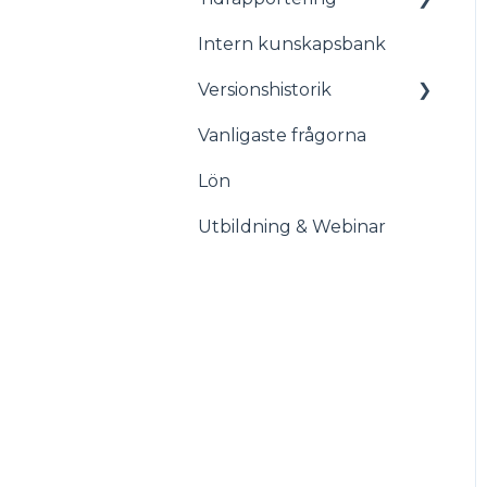
appen
Intern kunskapsbank
Stämplingsterminal
även kallat Timeclock
Versionshistorik
Vanligaste frågorna
Versionshistorik
Lön
Utbildning & Webinar