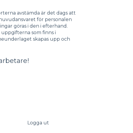
orterna avstämda är det dags att
 huvudansvaret för personalen
ngar göras i den i efterhand.
uppgifterna som finns i
neunderlaget skapas upp och
darbetare!
Logga ut