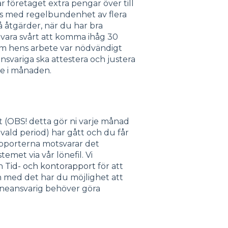
tar företaget extra pengar över till
mas med regelbundenhet av flera
få åtgärder, när du har bra
 vara svårt att komma ihåg 30
 om hens arbete var nödvändigt
ansvariga ska attestera och justera
le i månaden.
(OBS! detta gör ni varje månad
 vald period) har gått och du får
Rapporterna motsvarar det
met via vår lönefil. Vi
en
Tid- och kontorapport
för att
 med det har du möjlighet att
löneansvarig behöver göra